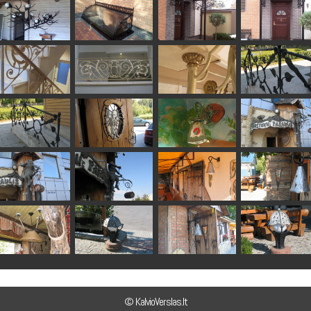
© KalvioVerslas.lt